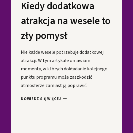
Kiedy dodatkowa
atrakcja na wesele to
zły pomysł
Nie każde wesele potrzebuje dodatkowej
atrakcji. W tym artykule omawiam
momenty, w których dokładanie kolejnego
punktu programu może zaszkodzić
atmosferze zamiast ją poprawić.
KIEDY
DOWIEDZ SIĘ WIĘCEJ
DODATKOWA
ATRAKCJA
NA
WESELE
TO