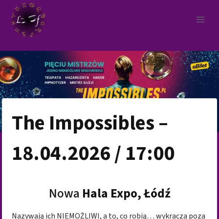
Przejdź
do
treści
The Impossibles –
18.04.2026 / 17:00
Nowa
Hala Expo, Łódź
Nazywają ich NIEMOŻLIWI, a to, co robią… wykracza poza